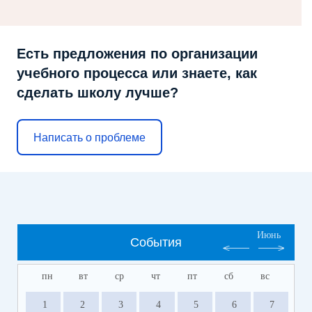
Есть предложения по организации
учебного процесса или знаете, как
сделать школу лучше?
Написать о проблеме
Июнь
События
пн
вт
ср
чт
пт
сб
вс
1
2
3
4
5
6
7