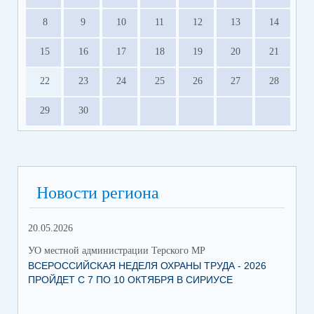
8
9
10
11
12
13
14
15
16
17
18
19
20
21
22
23
24
25
26
27
28
29
30
Новости региона
20.05.2026
09.
УО местной администрации Терского МР
УО 
ВСЕРОССИЙСКАЯ НЕДЕЛЯ ОХРАНЫ ТРУДА - 2026
«Б
ПРОЙДЕТ С 7 ПО 10 ОКТЯБРЯ В СИРИУСЕ